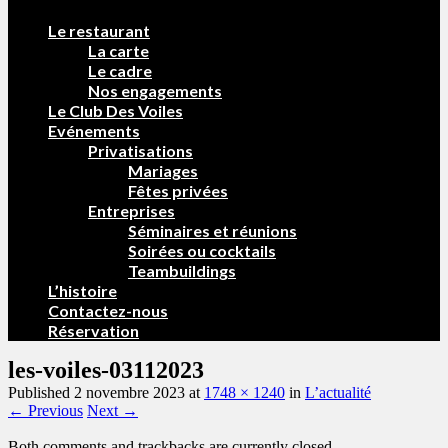
Le restaurant
La carte
Le cadre
Nos engagements
Le Club Des Voiles
Evénements
Privatisations
Mariages
Fêtes privées
Entreprises
Séminaires et réunions
Soirées ou cocktails
Teambuildings
L’histoire
Contactez-nous
Réservation
les-voiles-03112023
Published
2 novembre 2023
at
1748 × 1240
in
L’actualité
← Previous
Next →
Both comments and trackbacks are currently closed.